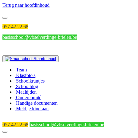
Terug naar hoofdinhoud
057 42 22 68
basisschool@vbselverdinge-brielen.be
Smartschool
Team
Klasfoto's
Schoolkrantjes
Schoolblog
Maaltijden
Oudercomité
Handige documenten
Meld je kind aan
057 42 22 68
basisschool@vbselverdinge-brielen.be