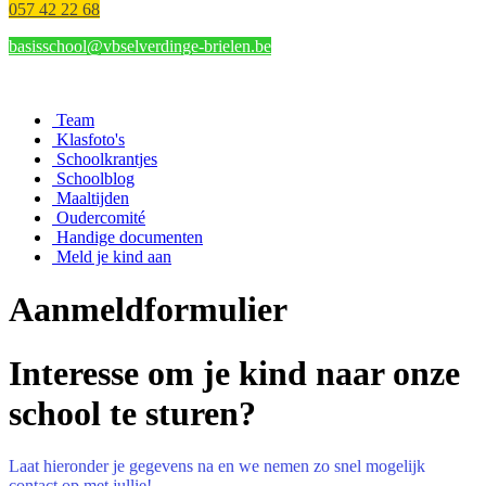
057 42 22 68
basisschool@vbselverdinge-brielen.be
Team
Klasfoto's
Schoolkrantjes
Schoolblog
Maaltijden
Oudercomité
Handige documenten
Meld je kind aan
Aanmeldformulier
Interesse om je kind naar onze
school te sturen?
Laat hieronder je gegevens na en we nemen zo snel mogelijk
contact op met jullie!